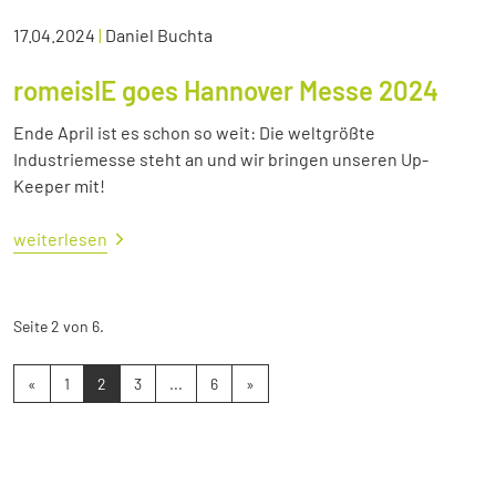
17.04.2024
|
Daniel Buchta
romeisIE goes Hannover Messe 2024
Ende April ist es schon so weit: Die weltgrößte
Industriemesse steht an und wir bringen unseren Up-
Keeper mit!
weiterlesen
Seite 2 von 6.
«
1
2
3
...
6
»