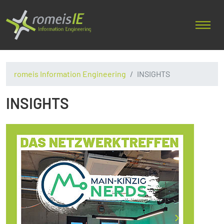
romeis Information Engineering
INSIGHTS
INSIGHTS