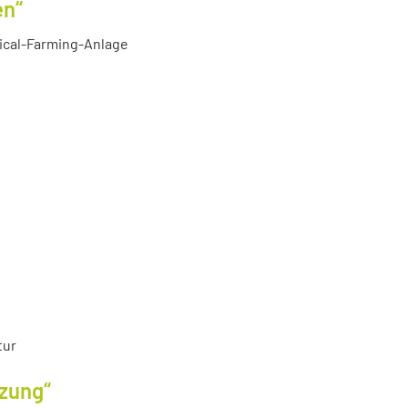
en“
tical-Farming-Anlage
tur
tzung“