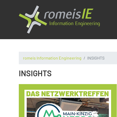
romeis Information Engineering
INSIGHTS
INSIGHTS