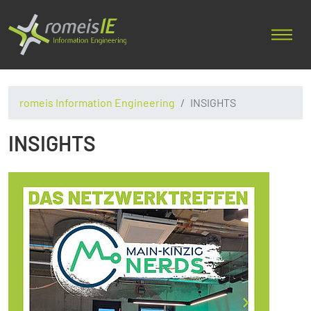
romeis Information Engineering
INSIGHTS
INSIGHTS