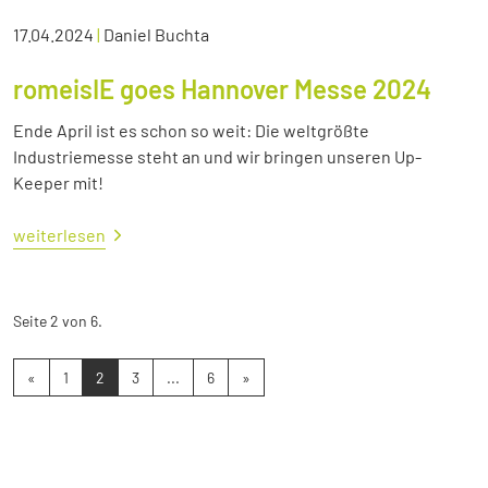
17.04.2024
|
Daniel Buchta
romeisIE goes Hannover Messe 2024
Ende April ist es schon so weit: Die weltgrößte
Industriemesse steht an und wir bringen unseren Up-
Keeper mit!
weiterlesen
Seite 2 von 6.
«
1
2
3
...
6
»