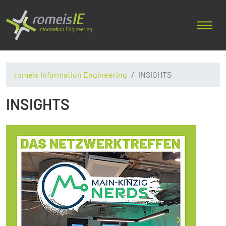
romeis Information Engineering
INSIGHTS
INSIGHTS