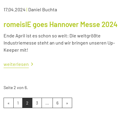
17.04.2024
|
Daniel Buchta
romeisIE goes Hannover Messe 2024
Ende April ist es schon so weit: Die weltgrößte
Industriemesse steht an und wir bringen unseren Up-
Keeper mit!
weiterlesen
Seite 2 von 6.
«
1
2
3
...
6
»