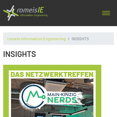
romeis Information Engineering
INSIGHTS
INSIGHTS