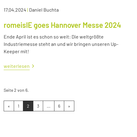
17.04.2024
|
Daniel Buchta
romeisIE goes Hannover Messe 2024
Ende April ist es schon so weit: Die weltgrößte
Industriemesse steht an und wir bringen unseren Up-
Keeper mit!
weiterlesen
Seite 2 von 6.
«
1
2
3
...
6
»