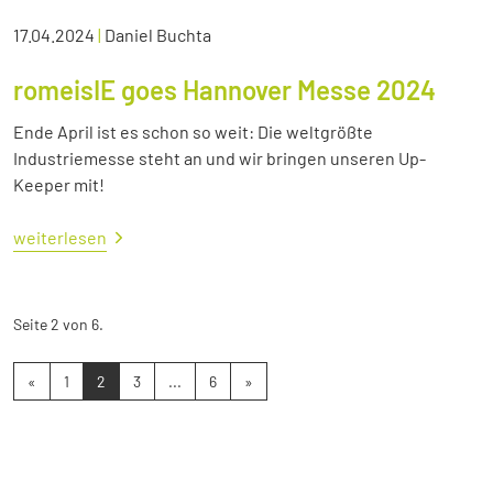
17.04.2024
|
Daniel Buchta
romeisIE goes Hannover Messe 2024
Ende April ist es schon so weit: Die weltgrößte
Industriemesse steht an und wir bringen unseren Up-
Keeper mit!
weiterlesen
Seite 2 von 6.
«
1
2
3
...
6
»