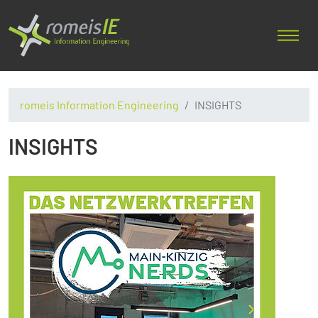
romeis Information Engineering
INSIGHTS
INSIGHTS