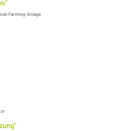
en“
tical-Farming-Anlage
tur
tzung“