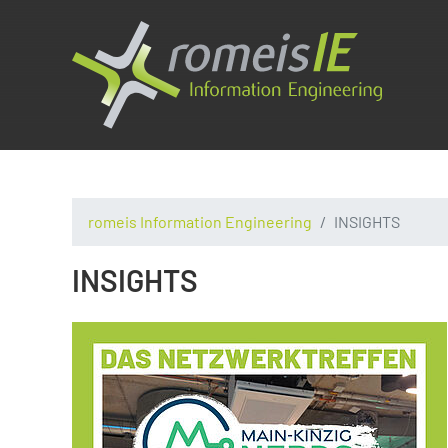
romeis Information Engineering
INSIGHTS
INSIGHTS