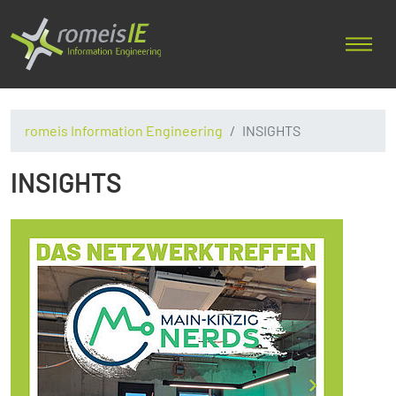
romeis Information Engineering
INSIGHTS
INSIGHTS