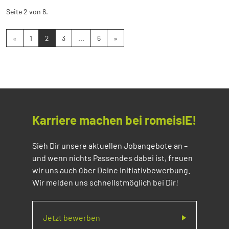
Seite 2 von 6.
«
1
2
3
...
6
»
Karriere machen bei romeisIE!
Sieh Dir unsere aktuellen Jobangebote an –
und wenn nichts Passendes dabei ist, freuen
wir uns auch über Deine Initiativbewerbung.
Wir melden uns schnellstmöglich bei Dir!
Jetzt bewerben