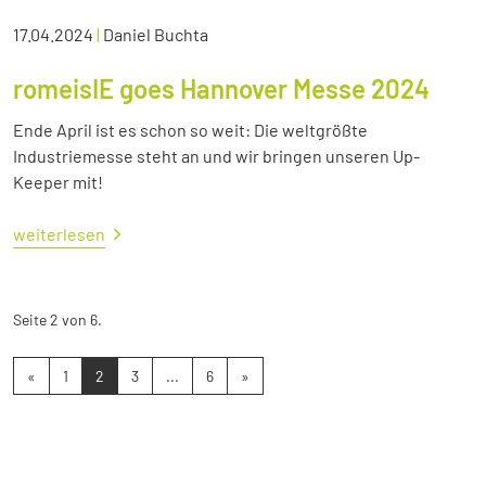
17.04.2024
|
Daniel Buchta
romeisIE goes Hannover Messe 2024
Ende April ist es schon so weit: Die weltgrößte
Industriemesse steht an und wir bringen unseren Up-
Keeper mit!
weiterlesen
Seite 2 von 6.
«
1
2
3
...
6
»