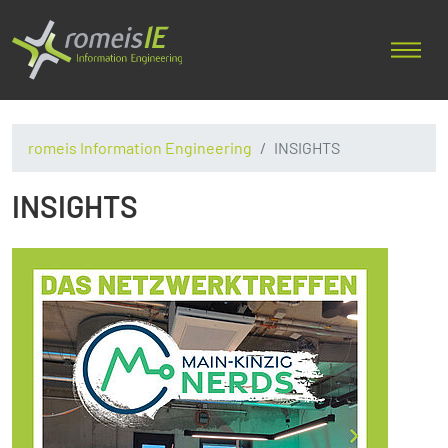
romeis Information Engineering
INSIGHTS
INSIGHTS