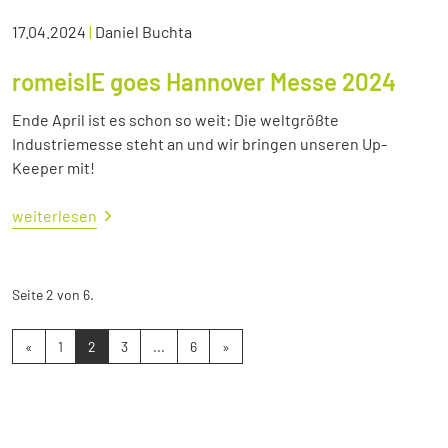
17.04.2024
|
Daniel Buchta
romeisIE goes Hannover Messe 2024
Ende April ist es schon so weit: Die weltgrößte
Industriemesse steht an und wir bringen unseren Up-
Keeper mit!
weiterlesen
Seite 2 von 6.
«
1
2
3
...
6
»