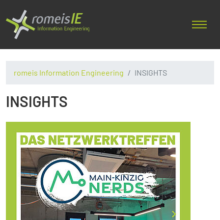
romeis Information Engineering
INSIGHTS
INSIGHTS