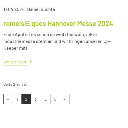
17.04.2024
|
Daniel Buchta
romeisIE goes Hannover Messe 2024
Ende April ist es schon so weit: Die weltgrößte
Industriemesse steht an und wir bringen unseren Up-
Keeper mit!
weiterlesen
Seite 2 von 6.
«
1
2
3
...
6
»