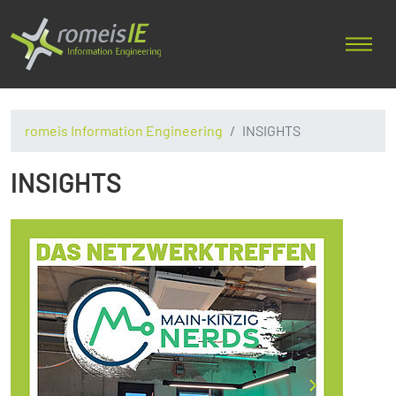
romeis Information Engineering
INSIGHTS
INSIGHTS