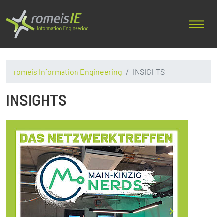
romeis Information Engineering
INSIGHTS
INSIGHTS