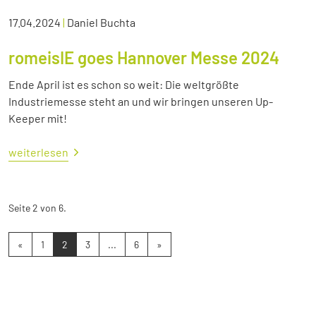
17.04.2024
|
Daniel Buchta
romeisIE goes Hannover Messe 2024
Ende April ist es schon so weit: Die weltgrößte
Industriemesse steht an und wir bringen unseren Up-
Keeper mit!
weiterlesen
Seite 2 von 6.
«
1
2
3
...
6
»