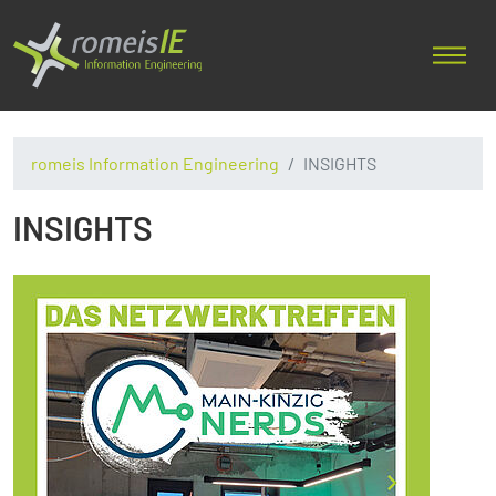
romeis Information Engineering
INSIGHTS
INSIGHTS