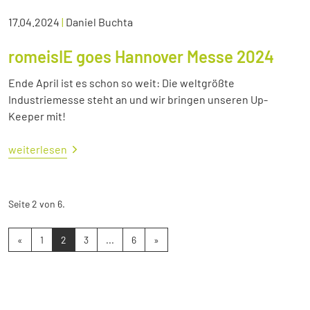
17.04.2024
|
Daniel Buchta
romeisIE goes Hannover Messe 2024
Ende April ist es schon so weit: Die weltgrößte
Industriemesse steht an und wir bringen unseren Up-
Keeper mit!
weiterlesen
Seite 2 von 6.
«
1
2
3
...
6
»