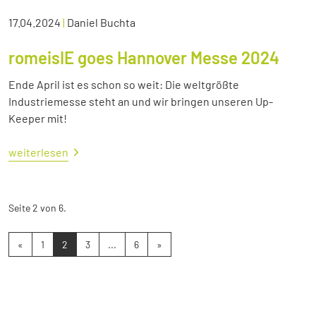
17.04.2024
|
Daniel Buchta
romeisIE goes Hannover Messe 2024
Ende April ist es schon so weit: Die weltgrößte
Industriemesse steht an und wir bringen unseren Up-
Keeper mit!
weiterlesen
Seite 2 von 6.
«
1
2
3
...
6
»