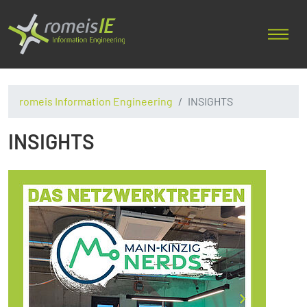
romeis Information Engineering
INSIGHTS
INSIGHTS