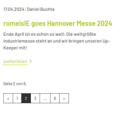
17.04.2024
|
Daniel Buchta
romeisIE goes Hannover Messe 2024
Ende April ist es schon so weit: Die weltgrößte
Industriemesse steht an und wir bringen unseren Up-
Keeper mit!
weiterlesen
Seite 2 von 6.
«
1
2
3
...
6
»