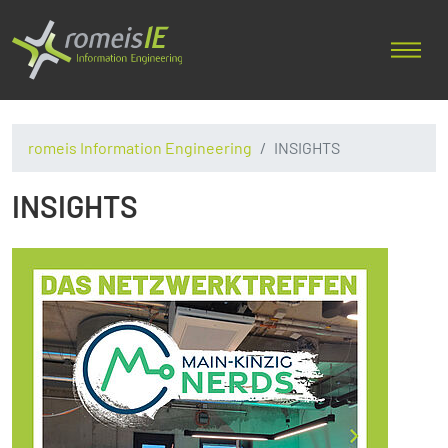
romeis Information Engineering
INSIGHTS
INSIGHTS