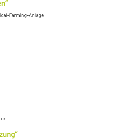
en“
tical-Farming-Anlage
tur
tzung“