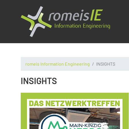
romeis Information Engineering
INSIGHTS
INSIGHTS