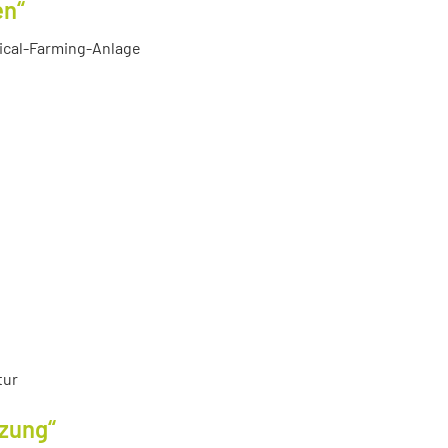
en“
tical-Farming-Anlage
tur
tzung“