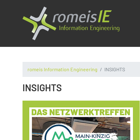
romeis Information Engineering
INSIGHTS
INSIGHTS