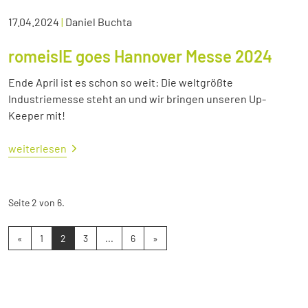
17.04.2024
|
Daniel Buchta
romeisIE goes Hannover Messe 2024
Ende April ist es schon so weit: Die weltgrößte
Industriemesse steht an und wir bringen unseren Up-
Keeper mit!
weiterlesen
Seite 2 von 6.
«
1
2
3
...
6
»