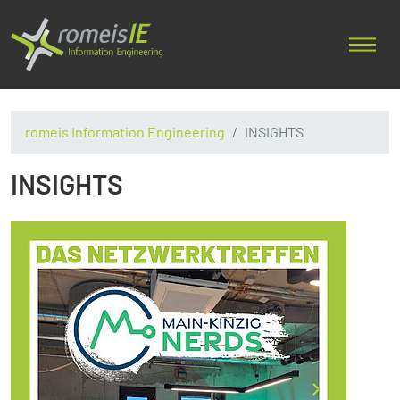
romeis Information Engineering
INSIGHTS
INSIGHTS