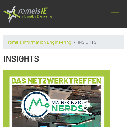
romeis Information Engineering
INSIGHTS
INSIGHTS