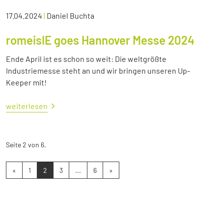
17.04.2024
|
Daniel Buchta
romeisIE goes Hannover Messe 2024
Ende April ist es schon so weit: Die weltgrößte
Industriemesse steht an und wir bringen unseren Up-
Keeper mit!
weiterlesen
Seite 2 von 6.
«
1
2
3
...
6
»