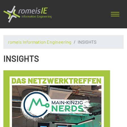
romeis Information Engineering
INSIGHTS
INSIGHTS