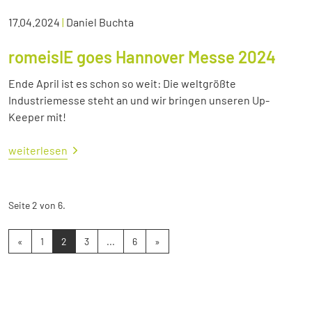
17.04.2024
|
Daniel Buchta
romeisIE goes Hannover Messe 2024
Ende April ist es schon so weit: Die weltgrößte
Industriemesse steht an und wir bringen unseren Up-
Keeper mit!
weiterlesen
Seite 2 von 6.
«
1
2
3
...
6
»