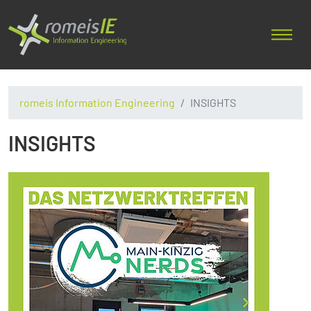
romeis Information Engineering
INSIGHTS
INSIGHTS