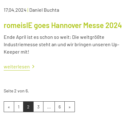
17.04.2024
|
Daniel Buchta
romeisIE goes Hannover Messe 2024
Ende April ist es schon so weit: Die weltgrößte
Industriemesse steht an und wir bringen unseren Up-
Keeper mit!
weiterlesen
Seite 2 von 6.
«
1
2
3
...
6
»