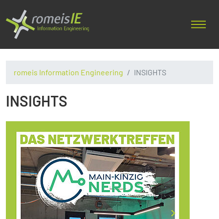
romeis Information Engineering
INSIGHTS
INSIGHTS