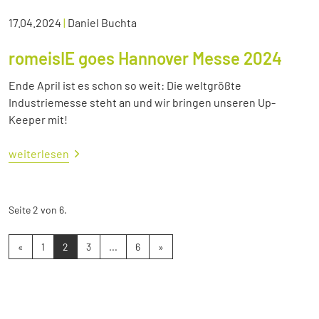
17.04.2024
|
Daniel Buchta
romeisIE goes Hannover Messe 2024
Ende April ist es schon so weit: Die weltgrößte
Industriemesse steht an und wir bringen unseren Up-
Keeper mit!
weiterlesen
Seite 2 von 6.
«
1
2
3
...
6
»