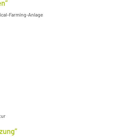
en“
tical-Farming-Anlage
tur
tzung“