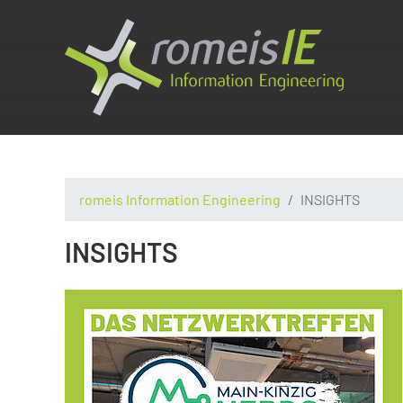
romeis Information Engineering
INSIGHTS
INSIGHTS