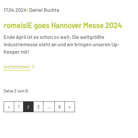
17.04.2024
|
Daniel Buchta
romeisIE goes Hannover Messe 2024
Ende April ist es schon so weit: Die weltgrößte
Industriemesse steht an und wir bringen unseren Up-
Keeper mit!
weiterlesen
Seite 2 von 6.
«
1
2
3
...
6
»