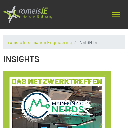
romeis Information Engineering
INSIGHTS
INSIGHTS