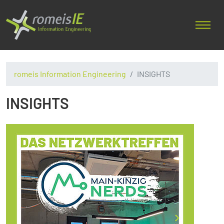
romeis Information Engineering
INSIGHTS
INSIGHTS