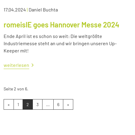
17.04.2024
|
Daniel Buchta
romeisIE goes Hannover Messe 2024
Ende April ist es schon so weit: Die weltgrößte
Industriemesse steht an und wir bringen unseren Up-
Keeper mit!
weiterlesen
Seite 2 von 6.
«
1
2
3
...
6
»