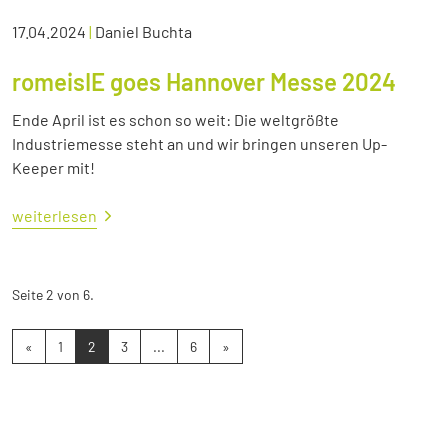
17.04.2024
|
Daniel Buchta
romeisIE goes Hannover Messe 2024
Ende April ist es schon so weit: Die weltgrößte
Industriemesse steht an und wir bringen unseren Up-
Keeper mit!
weiterlesen
Seite 2 von 6.
«
1
2
3
...
6
»