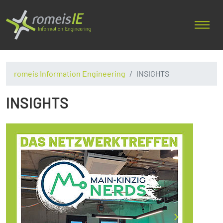
romeis Information Engineering
INSIGHTS
INSIGHTS