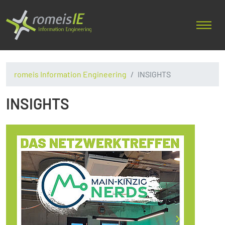
romeis Information Engineering
INSIGHTS
INSIGHTS