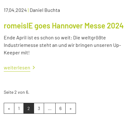
17.04.2024
|
Daniel Buchta
romeisIE goes Hannover Messe 2024
Ende April ist es schon so weit: Die weltgrößte
Industriemesse steht an und wir bringen unseren Up-
Keeper mit!
weiterlesen
Seite 2 von 6.
«
1
2
3
...
6
»