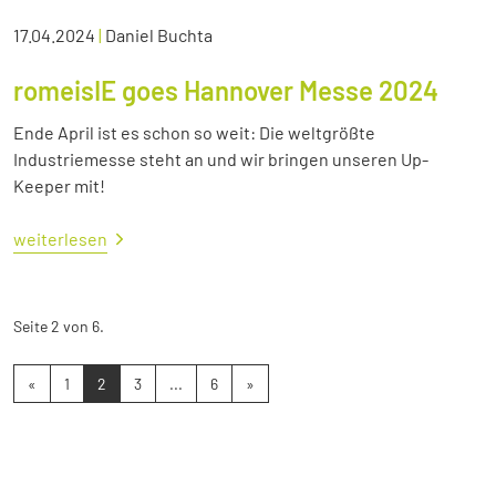
17.04.2024
|
Daniel Buchta
romeisIE goes Hannover Messe 2024
Ende April ist es schon so weit: Die weltgrößte
Industriemesse steht an und wir bringen unseren Up-
Keeper mit!
weiterlesen
Seite 2 von 6.
«
1
2
3
...
6
»