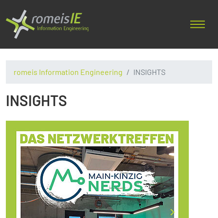
romeis Information Engineering
INSIGHTS
INSIGHTS