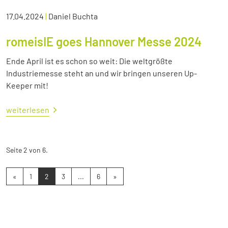
17.04.2024
|
Daniel Buchta
romeisIE goes Hannover Messe 2024
Ende April ist es schon so weit: Die weltgrößte
Industriemesse steht an und wir bringen unseren Up-
Keeper mit!
weiterlesen
Seite 2 von 6.
«
1
2
3
...
6
»