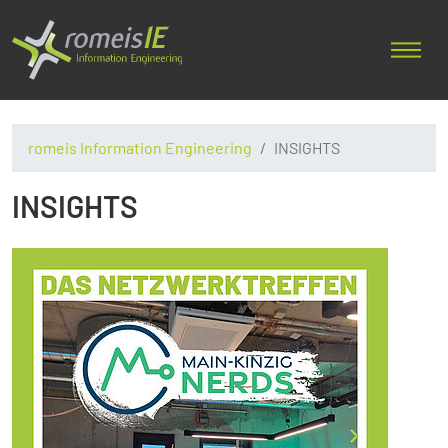
romeis Information Engineering
INSIGHTS
INSIGHTS