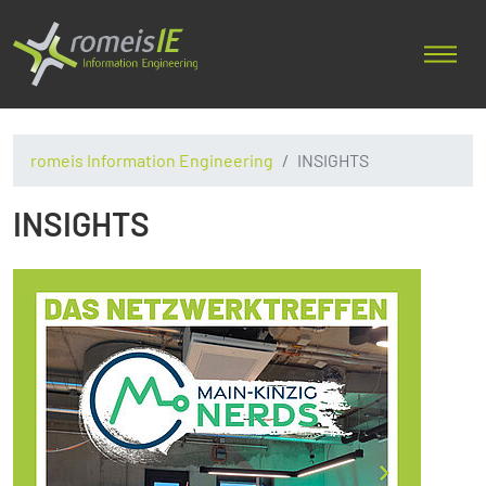
romeis Information Engineering
INSIGHTS
INSIGHTS