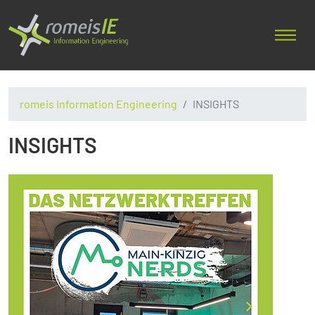
romeis Information Engineering
INSIGHTS
INSIGHTS