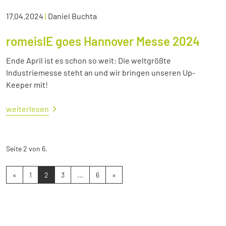
17.04.2024
|
Daniel Buchta
romeisIE goes Hannover Messe 2024
Ende April ist es schon so weit: Die weltgrößte
Industriemesse steht an und wir bringen unseren Up-
Keeper mit!
weiterlesen
Seite 2 von 6.
«
1
2
3
...
6
»