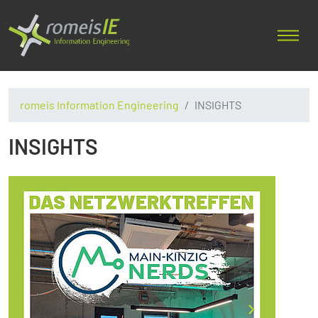
romeis Information Engineering
INSIGHTS
INSIGHTS