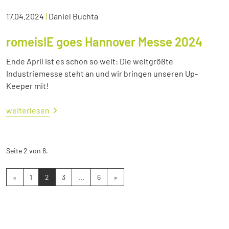
17.04.2024
|
Daniel Buchta
romeisIE goes Hannover Messe 2024
Ende April ist es schon so weit: Die weltgrößte
Industriemesse steht an und wir bringen unseren Up-
Keeper mit!
weiterlesen
Seite 2 von 6.
«
1
2
3
...
6
»