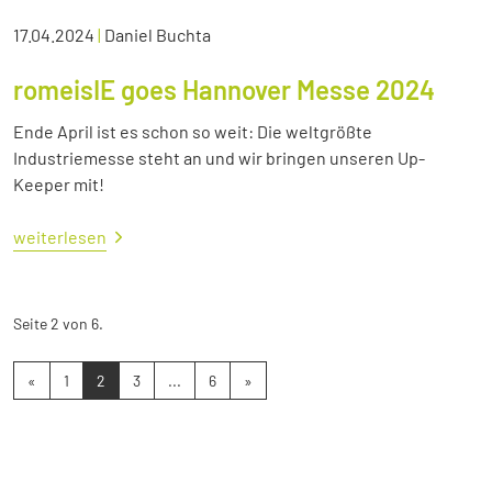
17.04.2024
|
Daniel Buchta
romeisIE goes Hannover Messe 2024
Ende April ist es schon so weit: Die weltgrößte
Industriemesse steht an und wir bringen unseren Up-
Keeper mit!
weiterlesen
Seite 2 von 6.
«
1
2
3
...
6
»