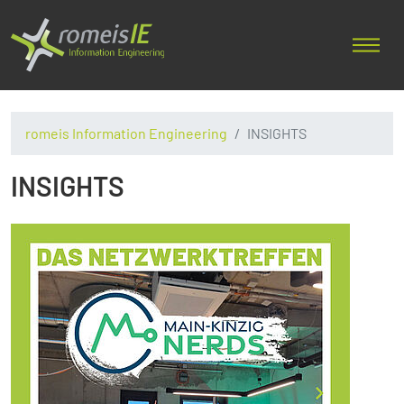
romeis Information Engineering
INSIGHTS
INSIGHTS