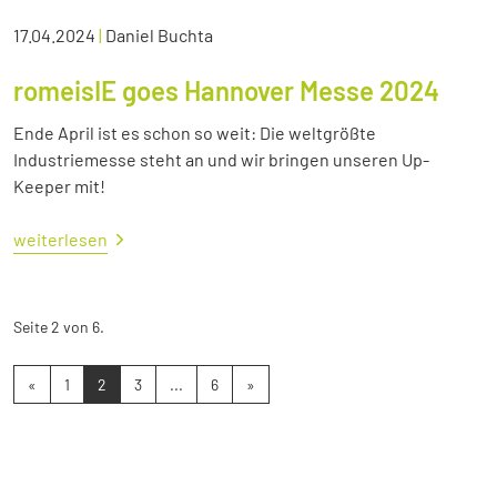
17.04.2024
|
Daniel Buchta
romeisIE goes Hannover Messe 2024
Ende April ist es schon so weit: Die weltgrößte
Industriemesse steht an und wir bringen unseren Up-
Keeper mit!
weiterlesen
Seite 2 von 6.
«
1
2
3
...
6
»