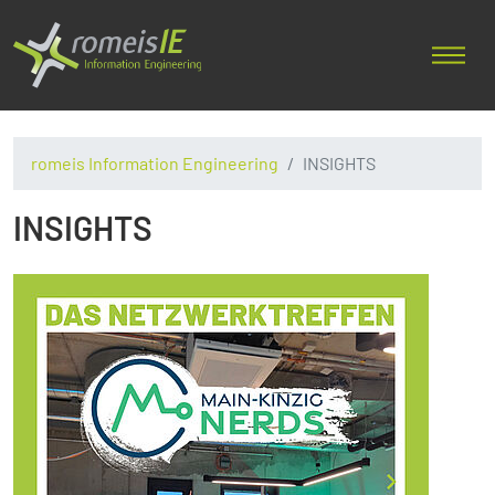
romeis Information Engineering
INSIGHTS
INSIGHTS