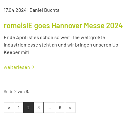
17.04.2024
|
Daniel Buchta
romeisIE goes Hannover Messe 2024
Ende April ist es schon so weit: Die weltgrößte
Industriemesse steht an und wir bringen unseren Up-
Keeper mit!
weiterlesen
Seite 2 von 6.
«
1
2
3
...
6
»