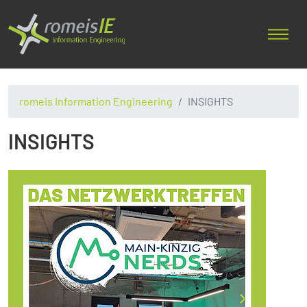
romeis Information Engineering
INSIGHTS
INSIGHTS