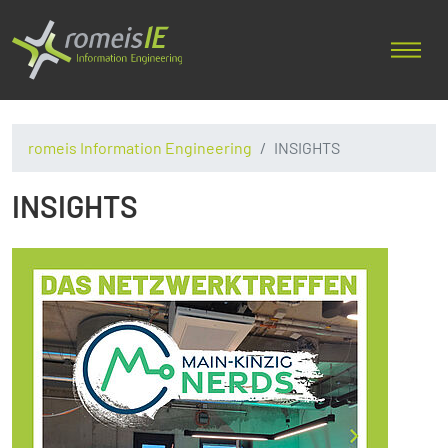
romeis Information Engineering
INSIGHTS
INSIGHTS