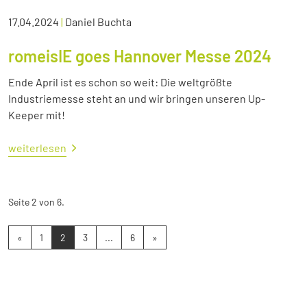
17.04.2024
|
Daniel Buchta
romeisIE goes Hannover Messe 2024
Ende April ist es schon so weit: Die weltgrößte
Industriemesse steht an und wir bringen unseren Up-
Keeper mit!
weiterlesen
Seite 2 von 6.
«
1
2
3
...
6
»