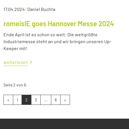
17.04.2024
|
Daniel Buchta
romeisIE goes Hannover Messe 2024
Ende April ist es schon so weit: Die weltgrößte
Industriemesse steht an und wir bringen unseren Up-
Keeper mit!
weiterlesen
Seite 2 von 6.
«
1
2
3
...
6
»