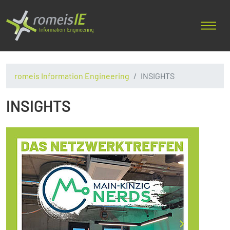
romeis Information Engineering
INSIGHTS
INSIGHTS