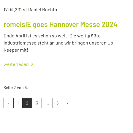
17.04.2024
|
Daniel Buchta
romeisIE goes Hannover Messe 2024
Ende April ist es schon so weit: Die weltgrößte
Industriemesse steht an und wir bringen unseren Up-
Keeper mit!
weiterlesen
Seite 2 von 6.
«
1
2
3
...
6
»