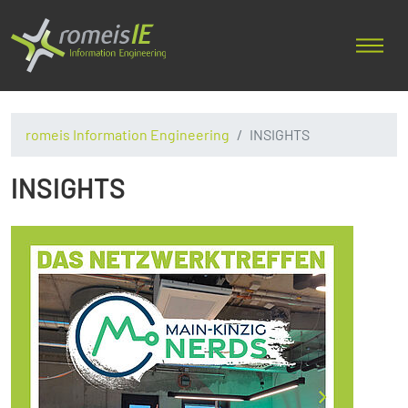
romeis Information Engineering
INSIGHTS
INSIGHTS