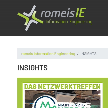
romeis Information Engineering
INSIGHTS
INSIGHTS