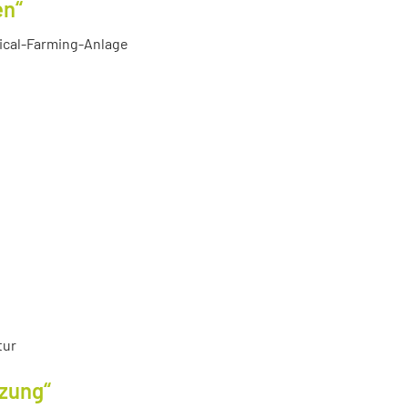
en“
tical-Farming-Anlage
tur
tzung“