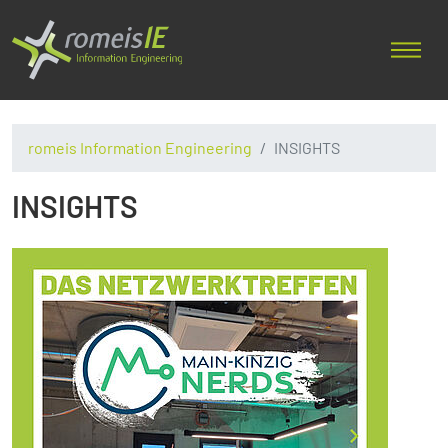
romeis Information Engineering
INSIGHTS
INSIGHTS