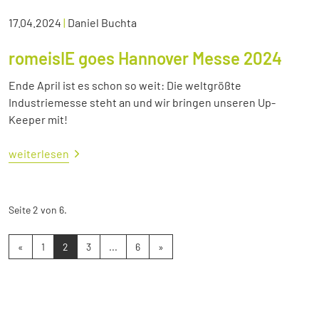
17.04.2024
|
Daniel Buchta
romeisIE goes Hannover Messe 2024
Ende April ist es schon so weit: Die weltgrößte
Industriemesse steht an und wir bringen unseren Up-
Keeper mit!
weiterlesen
Seite 2 von 6.
«
1
2
3
...
6
»