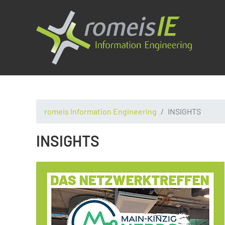
romeis Information Engineering
INSIGHTS
INSIGHTS