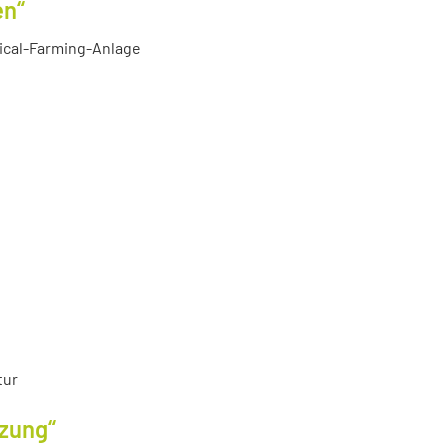
en“
tical-Farming-Anlage
tur
tzung“