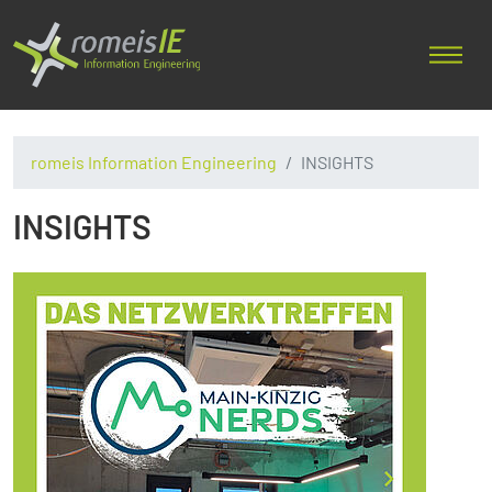
romeis Information Engineering
INSIGHTS
INSIGHTS