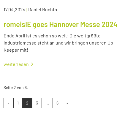
17.04.2024
|
Daniel Buchta
romeisIE goes Hannover Messe 2024
Ende April ist es schon so weit: Die weltgrößte
Industriemesse steht an und wir bringen unseren Up-
Keeper mit!
weiterlesen
Seite 2 von 6.
«
1
2
3
...
6
»