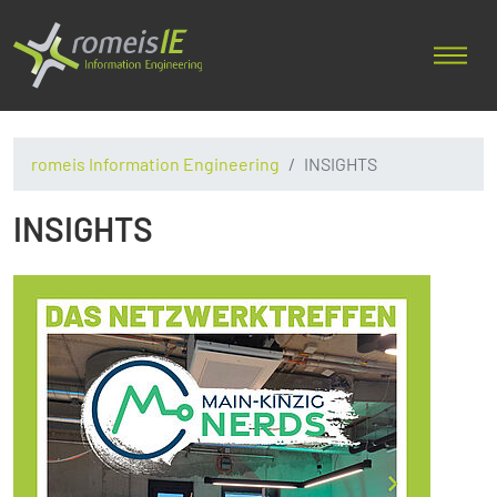
romeis Information Engineering
INSIGHTS
INSIGHTS