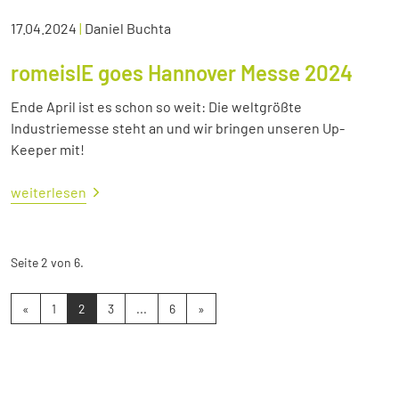
17.04.2024
|
Daniel Buchta
romeisIE goes Hannover Messe 2024
Ende April ist es schon so weit: Die weltgrößte
Industriemesse steht an und wir bringen unseren Up-
Keeper mit!
weiterlesen
Seite 2 von 6.
«
1
2
3
...
6
»