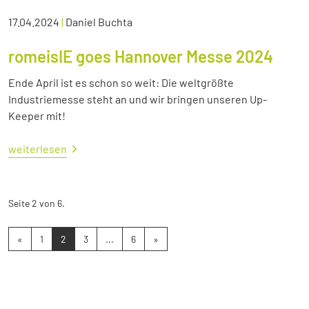
17.04.2024
|
Daniel Buchta
romeisIE goes Hannover Messe 2024
Ende April ist es schon so weit: Die weltgrößte
Industriemesse steht an und wir bringen unseren Up-
Keeper mit!
weiterlesen
Seite 2 von 6.
«
1
2
3
...
6
»