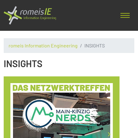
romeis Information Engineering
INSIGHTS
INSIGHTS