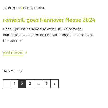
17.04.2024
|
Daniel Buchta
romeisIE goes Hannover Messe 2024
Ende April ist es schon so weit: Die weltgrößte
Industriemesse steht an und wir bringen unseren Up-
Keeper mit!
weiterlesen
Seite 2 von 6.
«
1
2
3
...
6
»