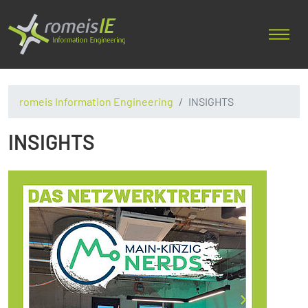
romeis Information Engineering
INSIGHTS
INSIGHTS