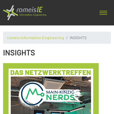
romeis Information Engineering
INSIGHTS
INSIGHTS