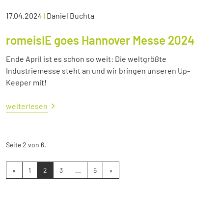
17.04.2024
|
Daniel Buchta
romeisIE goes Hannover Messe 2024
Ende April ist es schon so weit: Die weltgrößte
Industriemesse steht an und wir bringen unseren Up-
Keeper mit!
weiterlesen
Seite 2 von 6.
«
1
2
3
...
6
»