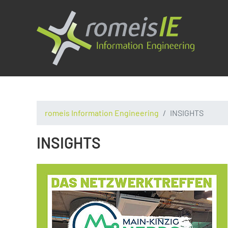
romeis Information Engineering
INSIGHTS
INSIGHTS