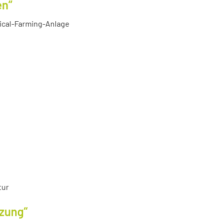
en“
tical-Farming-Anlage
tur
tzung“