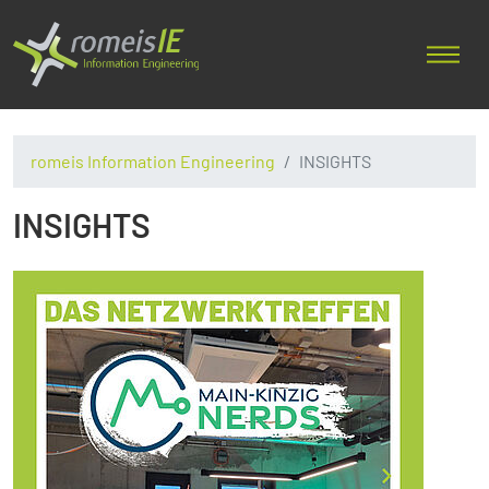
romeis Information Engineering
INSIGHTS
INSIGHTS