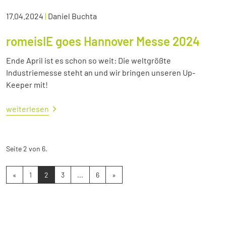
17.04.2024
|
Daniel Buchta
romeisIE goes Hannover Messe 2024
Ende April ist es schon so weit: Die weltgrößte
Industriemesse steht an und wir bringen unseren Up-
Keeper mit!
weiterlesen
Seite 2 von 6.
«
1
2
3
...
6
»