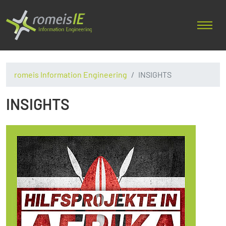
romeis Information Engineering
INSIGHTS
INSIGHTS