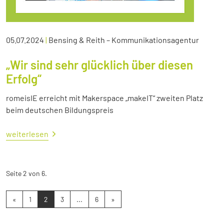
05.07.2024
|
Bensing & Reith – Kommunikationsagentur
„Wir sind sehr glücklich über diesen
Erfolg“
romeisIE erreicht mit Makerspace „makeIT“ zweiten Platz
beim deutschen Bildungspreis
weiterlesen
Seite 2 von 6.
«
1
2
3
...
6
»