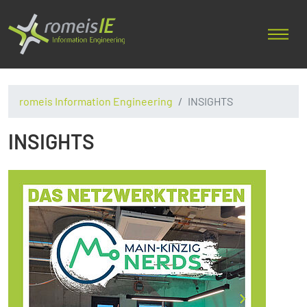
romeis Information Engineering
INSIGHTS
INSIGHTS