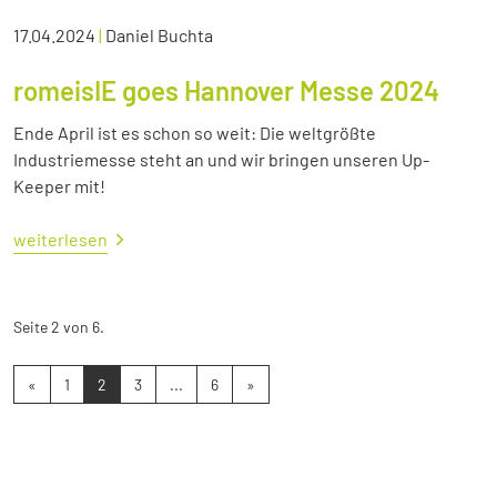
17.04.2024
|
Daniel Buchta
romeisIE goes Hannover Messe 2024
Ende April ist es schon so weit: Die weltgrößte
Industriemesse steht an und wir bringen unseren Up-
Keeper mit!
weiterlesen
Seite 2 von 6.
«
1
2
3
...
6
»